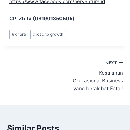
https://www.facebook.com/herventure.id
CP: Zhifa (081901350505)
Post
#
kinara
#
road to growth
Tags:
Navigasi
NEXT
Kesalahan
pos
Operasional Business
yang berakibat Fatal!
Similar Posts